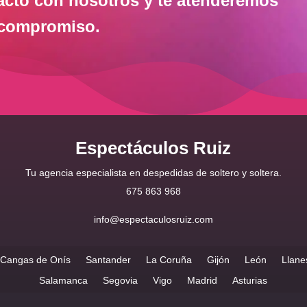
acto con nosotros y te atenderemos
 compromiso.
Espectáculos Ruiz
Tu agencia especialista en despedidas de soltero y soltera.
675 863 968
info@espectaculosruiz.com
/ Cangas de Onís
Santander
La Coruña
Gijón
León
Llane
Salamanca
Segovia
Vigo
Madrid
Asturias