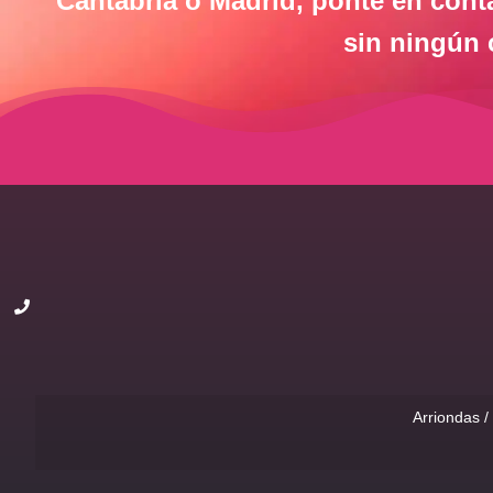
Cantabria o Madrid, ponte en cont
sin ningún
Arriondas 