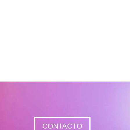
as
,
Gijón
,
Lugo
,
León
,
Llanes,
Arriondas y Ribadesella
,
rid
,
Vigo
,
Vitoria
,
Bilbao
,
Toledo
,
Salamanca
,
Segovia
,
an Sebastián
y
Logroño
.
CONTACTO