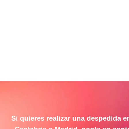
En Espe
Oviedo
,
C
Si quieres realizar una despedida e