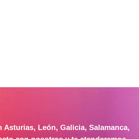
ctáculos Ruiz disponemos de servicios de Mariachis en
Asturi
antabria
,
Ponferrada
,
Galicia
,
Palencia
,
Burgos
,
Santander
,
Mad
Valladolid
,
Ávila
,
La Coruña
,
Pamplona
,
S
n Asturias, León, Galicia, Salamanca,