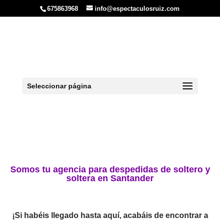
675863968
info@espectaculosruiz.com
Despedidas en
Santander
Somos tu agencia para despedidas de soltero y
Seleccionar página
soltera en Santander.
Somos tu agencia para despedidas de soltero y
soltera en Santander
¡Si habéis llegado hasta aquí, acabáis de encontrar a