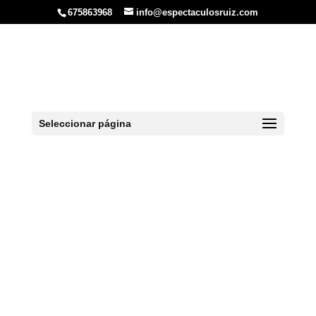
675863968
info@espectaculosruiz.com
Actividades para
despedidas en Oviedo
Seleccionar página
Inicio
»
Oviedo
»
Actividades para despedidas en Oviedo