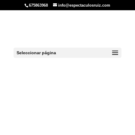
675863968
info@espectaculosruiz.com
Packs y Precios
Despedidas en Asturias
Seleccionar página
Inicio
»
Cantabria
»
Packs y Precios Despedidas en
Asturias