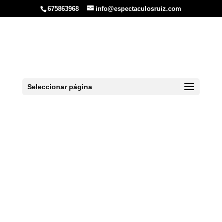
675863968
info@espectaculosruiz.com
Contrata Boys en
Gijón
Seleccionar página
Inicio
»
Gijón
»
Espectáculos en Gijón
»
Contrata Boys en Gijón