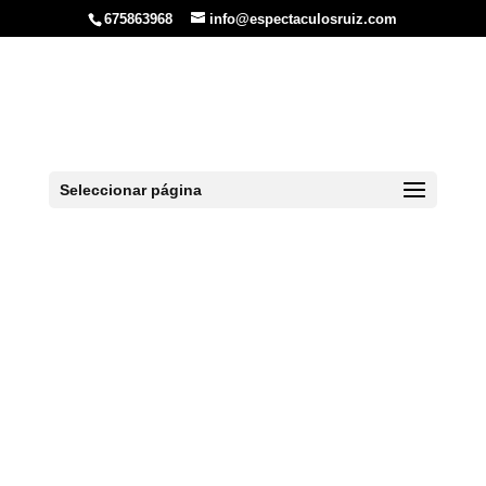
675863968
info@espectaculosruiz.com
Despedidas en Vigo
Seleccionar página