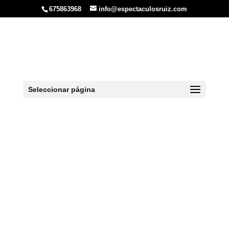
675863968
info@espectaculosruiz.com
Cena Espectáculo
con más Despedidas
en Vigo
Seleccionar página
Inicio
»
Vigo
»
Cenas en Vigo
»
Cena
Espectáculo con más Despedidas en Vigo