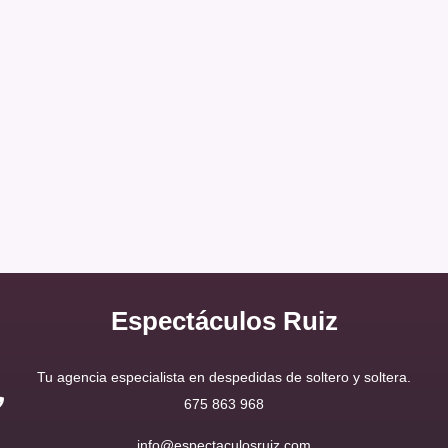
Seguro que a muchos os suena la ciudad de Gijón...
ya sea por ser una conocida ciudad turística de
Asturias, por el fútbol o quizá por su famosa Feria de
Muestras... pero lo cierto es que Gijón es...
Espectáculos Ruiz
Tu agencia especialista en despedidas de soltero y soltera.
675 863 968
info@espectaculosruiz.com