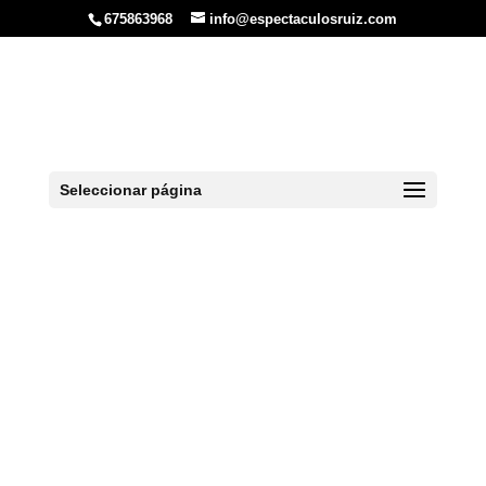
675863968
info@espectaculosruiz.com
Gijón, una ciudad
con mucha
historia
Seleccionar página