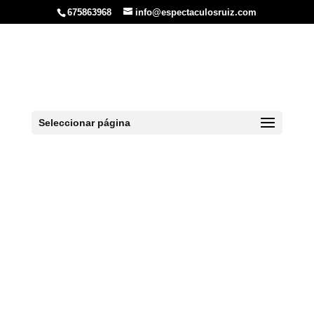
675863968
info@espectaculosruiz.com
Piso Alquiler
Despedidas en León
15
Seleccionar página
Inicio
»
León
»
Alojamientos en León
»
Piso
Alquiler Despedidas en León 15