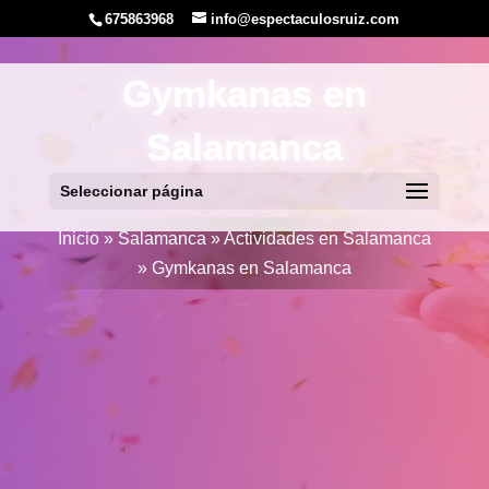
675863968
info@espectaculosruiz.com
Gymkanas en
Salamanca
Seleccionar página
Inicio
»
Salamanca
»
Actividades en Salamanca
»
Gymkanas en Salamanca