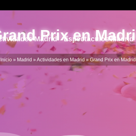
rand Prix en Madr
ctividades Madrid
Espectáculos Madrid
Inicio
»
Madrid
»
Actividades en Madrid
»
Grand Prix en Madrid