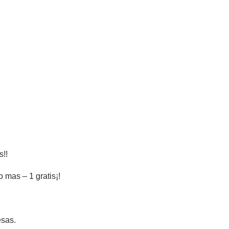
s!!
o mas – 1 gratis¡!
esas.